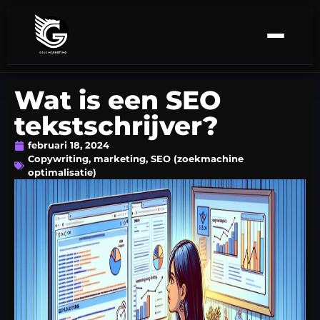
Wat is een SEO
tekstschrijver?
februari 18, 2024
Copywriting
,
marketing
,
SEO (zoekmachine
optimalisatie)