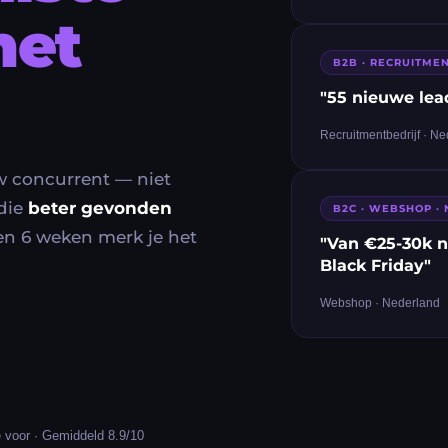
het
B2B · RECRUITME
"55 nieuwe lea
Recruitmentbedrijf · N
w concurrent — niet
 die
beter gevonden
B2C · WEBSHOP ·
en 6 weken merk je het
"Van €25-30k n
Black Friday"
Webshop · Nederland
 voor · Gemiddeld 8.9/10