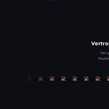
Vertro
Van g
Market