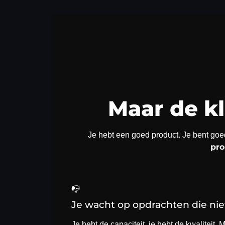
Maar de k
Je hebt een goed product. Je bent goed 
pro
📭
Je wacht op opdrachten die ni
Je hebt de capaciteit, je hebt de kwaliteit. 