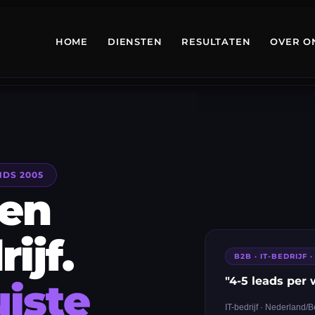
HOME
DIENSTEN
RESULTATEN
OVER O
NDS 2005
een
ijf.
B2B · IT-BEDRIJF
"4-5 leads per 
uiste
IT-bedrijf · Nederland/B