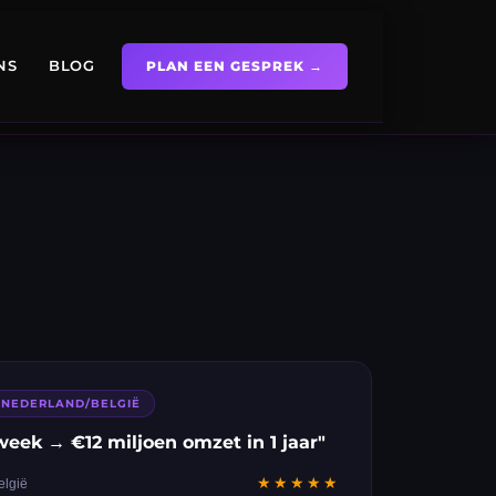
NS
BLOG
PLAN EEN GESPREK →
 · NEDERLAND/BELGIË
week → €12 miljoen omzet in 1 jaar"
★★★★★
elgië