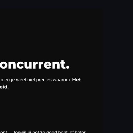
oncurrent.
Het
agen en je weet niet precies waarom.
eid.
t — terwijl jij net zo goed bent, of beter.