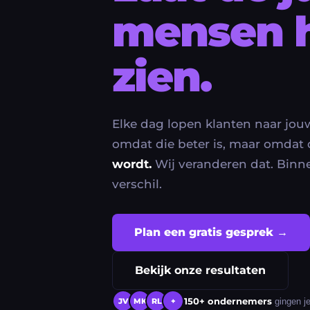
mensen 
zien.
Elke dag lopen klanten naar jou
omdat die beter is, maar omdat
wordt.
Wij veranderen dat. Binn
verschil.
Plan een gratis gesprek →
Bekijk onze resultaten
150+ ondernemers
gingen je
JV
MK
RL
+