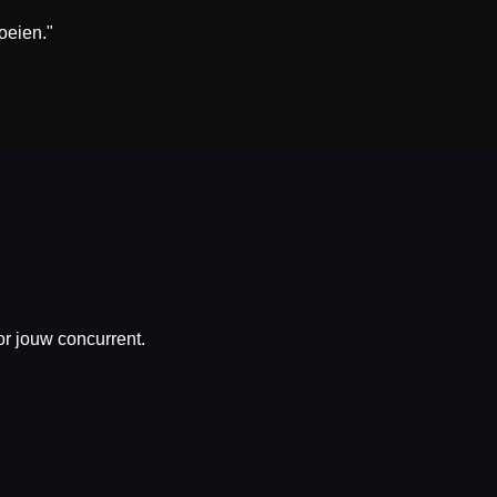
roeien."
oor jouw concurrent.