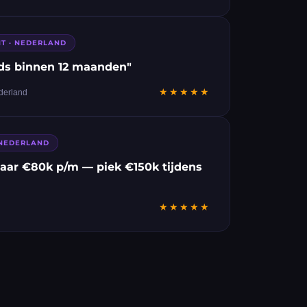
NT · NEDERLAND
ds binnen 12 maanden"
★★★★★
ederland
 NEDERLAND
aar €80k p/m — piek €150k tijdens
★★★★★