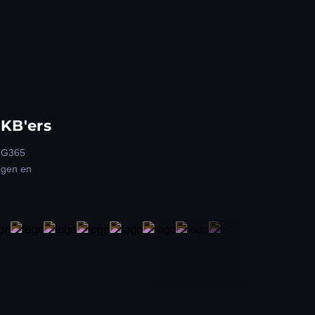
MKB'ers
r G365
agen en