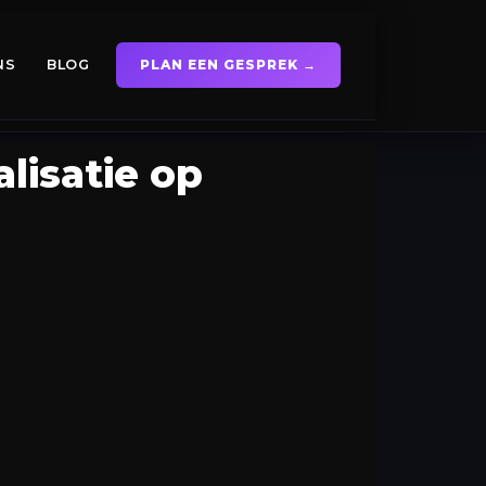
NS
BLOG
PLAN EEN GESPREK →
lisatie op