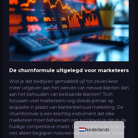
De churnformule uitgelegd voor marketeers
ITALIANO
Wist je dat bedrijven gemiddeld vijf tot zeven keer
meer uitgeven aan het werven van nieuwe klanten dan
FRANÇAIS
aan het behouden van bestaande klanten? Toch
DEUTSCH
focussen veel marketeers nog steeds primair op
acquisitie in plaats van klantenbehoud marketing. De
ESPAÑOL
churnformule is een krachtig instrument dat elke
ENGLISH (UK)
marketeer moet beheersen om succesvol te zijn in de
huidige competitieve markt. De churnformule helpt je
Nederlands
niet alleen begrijpen hoeveel klanten je verliest, maar