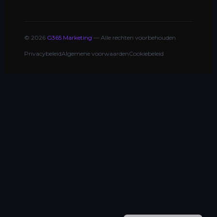
© 2026
G365 Marketing
— Alle rechten voorbehouden
Privacybeleid
Algemene voorwaarden
Cookiebeleid
ITALIANO
FRANÇAIS
DEUTSCH
ESPAÑOL
ENGLISH (UK)