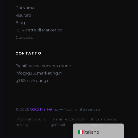
Chi siamo
Risultati
Blog
101 Ricette di Marketing
Contatto
CONTATTO
Pianifica una conversazione
info@g365marketing.nl
g365marketing.nl
FRANÇAIS
DEUTSCH
ESPAÑOL
© 2026
G365 Marketing
— Tutti i diritti riservati
ENGLISH (UK)
Informativa sulla
Termini e condizioni
Informativa sui
NEDERLANDS
privacy
generali
cookie
Italiano