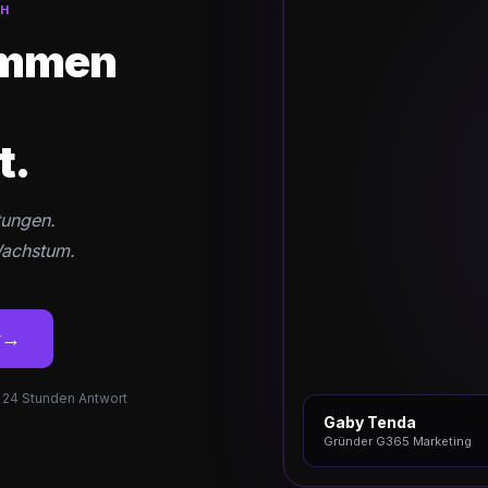
CH
ammen
t.
tungen.
Wachstum.
→
y
b 24 Stunden Antwort
Gaby Tenda
Gründer G365 Marketing