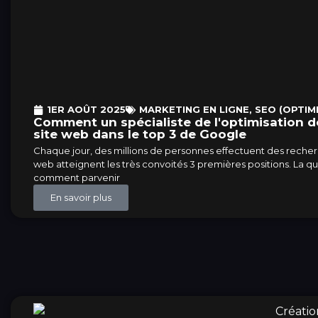
1ER AOÛT 2025
MARKETING EN LIGNE
,
SEO (OPTIM
Comment un spécialiste de l'optimisation d
site web dans le top 3 de Google
Chaque jour, des millions de personnes effectuent des reche
web atteignent les très convoités 3 premières positions. La 
comment parvenir
En savoir plus