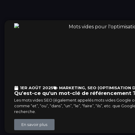
1ER AOÛT 2025
MARKETING
,
SEO (OPTIMISATION 
Qu'est-ce qu'un mot-clé de référencement 
Les mots vides SEO (également appelés mots vides Google ou
comme “et”, “ou”, “dans”, “un”, “le”, “faire”, “ils”, etc. que Go
recherche.
En savoir plus