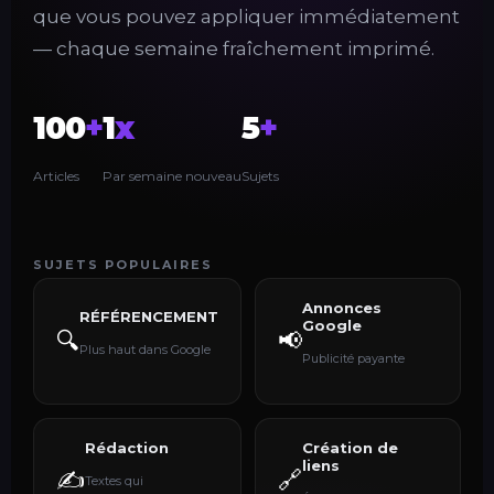
que vous pouvez appliquer immédiatement
— chaque semaine fraîchement imprimé.
100
+
1
x
5
+
Articles
Par semaine nouveau
Sujets
SUJETS POPULAIRES
Annonces
RÉFÉRENCEMENT
Google
🔍
📢
Plus haut dans Google
Publicité payante
Rédaction
Création de
liens
✍️
🔗
Textes qui