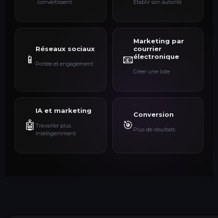
convertissent
Établir son autorité
Marketing par
Réseaux sociaux
courrier
électronique
📱
📧
Portée et engagement
Créer une liste
IA et marketing
Conversion
🤖
🎯
Travailler plus
Plus de résultats
intelligemment