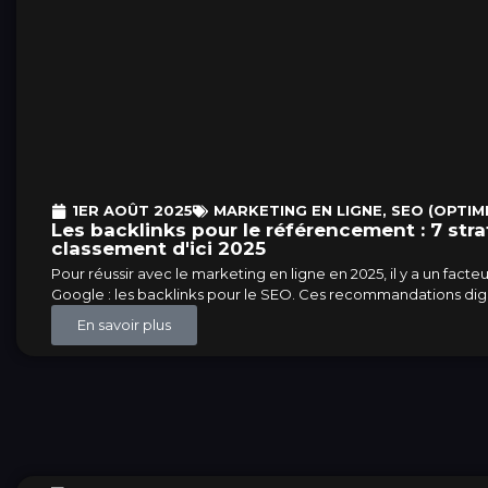
1ER AOÛT 2025
MARKETING EN LIGNE
,
SEO (OPTIM
Les backlinks pour le référencement : 7 str
classement d'ici 2025
Pour réussir avec le marketing en ligne en 2025, il y a un facteur q
Google : les backlinks pour le SEO. Ces recommandations digi
En savoir plus