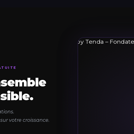
ATUITE
nsemble
sible.
tions.
ur votre croissance.