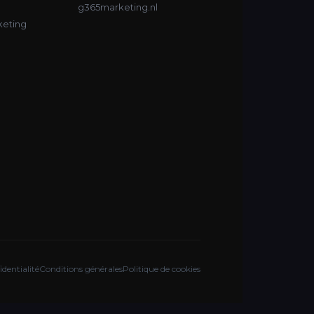
g365marketing.nl
keting
identialité
Conditions générales
Politique de cookies