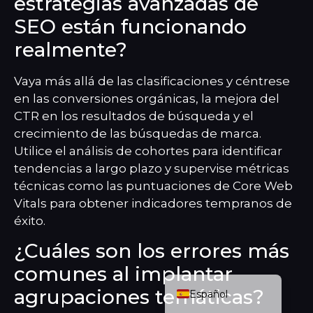
estrategias avanzadas de
SEO están funcionando
realmente?
Vaya más allá de las clasificaciones y céntrese
en las conversiones orgánicas, la mejora del
CTR en los resultados de búsqueda y el
crecimiento de las búsquedas de marca.
Utilice el análisis de cohortes para identificar
tendencias a largo plazo y supervise métricas
ITALIANO
técnicas como las puntuaciones de Core Web
FRANÇAIS
Vitals para obtener indicadores tempranos de
éxito.
DEUTSCH
¿Cuáles son los errores más
ENGLISH (UK)
comunes al implantar
NEDERLANDS
agrupaciones temáticas?
Español